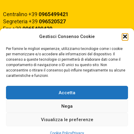
Centralino +39
0965499421
Segreteria +39
096520527
Fax +39
0965499420
Gestisci Consenso Cookie
E-mail:
rcvc010005@istruzione.it
Per fornire le migliori esperienze, utilizziamo tecnologie come i cookie
PEC:
rcvc010005@pec.istruzione.it
per memorizzare e/o accedere alle informazioni del dispositivo. Il
consenso a queste tecnologie ci permetterà di elaborare dati come il
comportamento di navigazione o ID unici su questo sito. Non
ORARIO DI APERTURA
acconsentire o ritirare il consenso può influire negativamente su alcune
caratteristiche e funzioni.
Dal lunedì al Venerdì
dalle ore 07,00 alle ore 18,30
Accetta
Nega
Copyright © 2025 Convitto Nazionale di Stato
Visualizza le preferenze
"Tommaso Campanella" |
Privacy
|
Cookie Policy
Privacy
Dichiarazione AGID
|
Obiettivi di Accessibilità