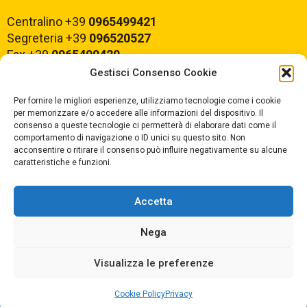
Centralino +39
0965499421
Segreteria +39
096520527
Fax +39
0965499420
Gestisci Consenso Cookie
E-mail:
rcvc010005@istruzione.it
Per fornire le migliori esperienze, utilizziamo tecnologie come i cookie
PEC:
rcvc010005@pec.istruzione.it
per memorizzare e/o accedere alle informazioni del dispositivo. Il
consenso a queste tecnologie ci permetterà di elaborare dati come il
comportamento di navigazione o ID unici su questo sito. Non
ORARIO DI APERTURA
acconsentire o ritirare il consenso può influire negativamente su alcune
caratteristiche e funzioni.
Dal lunedì al Venerdì
dalle ore 07,00 alle ore 18,30
Accetta
Nega
Copyright © 2025 Convitto Nazionale di Stato
Visualizza le preferenze
"Tommaso Campanella" |
Privacy
|
Cookie Policy
Privacy
Dichiarazione AGID
|
Obiettivi di Accessibilità