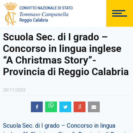
DOCUMENTAZIONE
Scuola Sec. di I grado –
Concorso in lingua inglese
PERSONALE
“A Christmas Story”-
Provincia di Reggio Calabria
Comunicazioni Esterne
28/11/2022
BACHECA SINDACALE
Scuola Sec. di I grado – Concorso in lingua