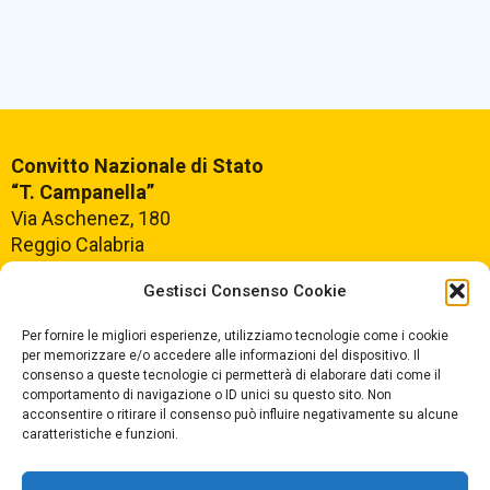
Convitto Nazionale di Stato
“T. Campanella”
Via Aschenez, 180
Reggio Calabria
Gestisci Consenso Cookie
Centralino +39
0965499421
Segreteria +39
096520527
Per fornire le migliori esperienze, utilizziamo tecnologie come i cookie
per memorizzare e/o accedere alle informazioni del dispositivo. Il
Fax +39
0965499420
consenso a queste tecnologie ci permetterà di elaborare dati come il
comportamento di navigazione o ID unici su questo sito. Non
acconsentire o ritirare il consenso può influire negativamente su alcune
E-mail:
rcvc010005@istruzione.it
caratteristiche e funzioni.
PEC:
rcvc010005@pec.istruzione.it