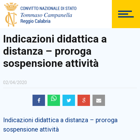
DOCUMENTAZIONE
Indicazioni didattica a
distanza – proroga
PERSONALE
sospensione attività
02/04/2020
Comunicazioni Esterne
Indicazioni didattica a distanza – proroga
BACHECA SINDACALE
sospensione attività