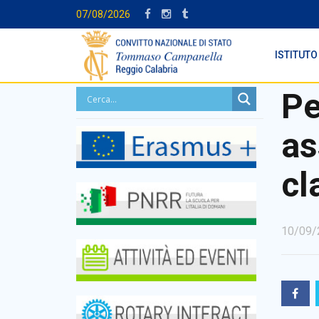
07/08/2026
ISTITUTO
Pe
as
cl
10/09/