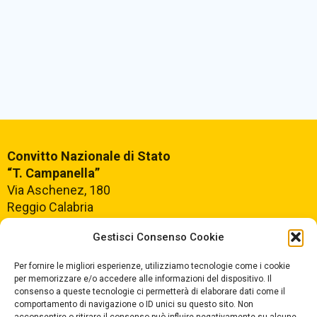
Convitto Nazionale di Stato
“T. Campanella”
Via Aschenez, 180
Reggio Calabria
Gestisci Consenso Cookie
Centralino +39
0965499421
Segreteria +39
096520527
Per fornire le migliori esperienze, utilizziamo tecnologie come i cookie
per memorizzare e/o accedere alle informazioni del dispositivo. Il
Fax +39
0965499420
consenso a queste tecnologie ci permetterà di elaborare dati come il
comportamento di navigazione o ID unici su questo sito. Non