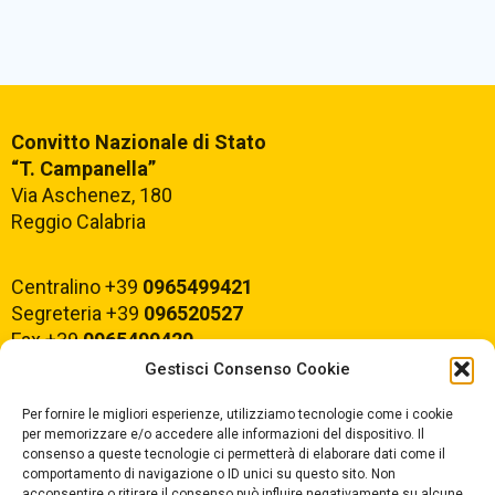
Convitto Nazionale di Stato
“T. Campanella”
Via Aschenez, 180
Reggio Calabria
Centralino +39
0965499421
Segreteria +39
096520527
Fax +39
0965499420
Gestisci Consenso Cookie
E-mail:
rcvc010005@istruzione.it
Per fornire le migliori esperienze, utilizziamo tecnologie come i cookie
PEC:
rcvc010005@pec.istruzione.it
per memorizzare e/o accedere alle informazioni del dispositivo. Il
consenso a queste tecnologie ci permetterà di elaborare dati come il
comportamento di navigazione o ID unici su questo sito. Non
acconsentire o ritirare il consenso può influire negativamente su alcune