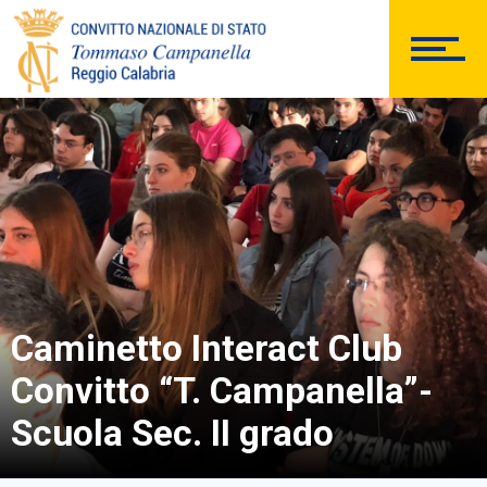
PERSONALE
Comunicazioni Esterne
BACHECA SINDACALE
Caminetto Interact Club
Cerca
Convitto “T. Campanella”-
Scuola Sec. II grado