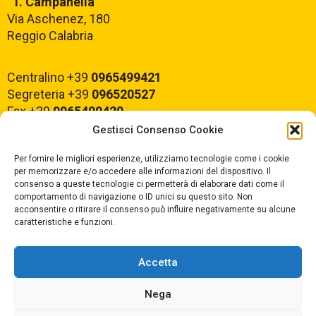
“T. Campanella”
Via Aschenez, 180
Reggio Calabria
Centralino +39
0965499421
Segreteria +39
096520527
Fax +39
0965499420
Gestisci Consenso Cookie
E-mail:
rcvc010005@istruzione.it
Per fornire le migliori esperienze, utilizziamo tecnologie come i cookie
PEC:
rcvc010005@pec.istruzione.it
per memorizzare e/o accedere alle informazioni del dispositivo. Il
consenso a queste tecnologie ci permetterà di elaborare dati come il
comportamento di navigazione o ID unici su questo sito. Non
ORARIO DI APERTURA
acconsentire o ritirare il consenso può influire negativamente su alcune
caratteristiche e funzioni.
Dal lunedì al Venerdì
dalle ore 07,00 alle ore 18,30
Accetta
Nega