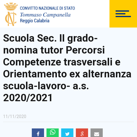
DOCUMENTAZIONE
Scuola Sec. II grado-
nomina tutor Percorsi
PERSONALE
Competenze trasversali e
Orientamento ex alternanza
scuola-lavoro- a.s.
Comunicazioni Esterne
2020/2021
11/11/2020
BACHECA SINDACALE