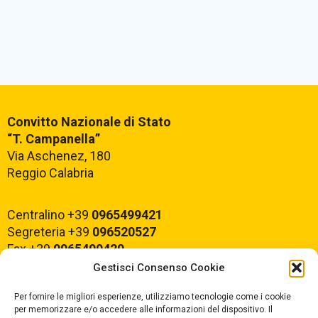
Convitto Nazionale di Stato
“T. Campanella”
Via Aschenez, 180
Reggio Calabria
Centralino +39
0965499421
Segreteria +39
096520527
Fax +39
0965499420
Gestisci Consenso Cookie
E-mail:
rcvc010005@istruzione.it
Per fornire le migliori esperienze, utilizziamo tecnologie come i cookie
PEC:
rcvc010005@pec.istruzione.it
per memorizzare e/o accedere alle informazioni del dispositivo. Il