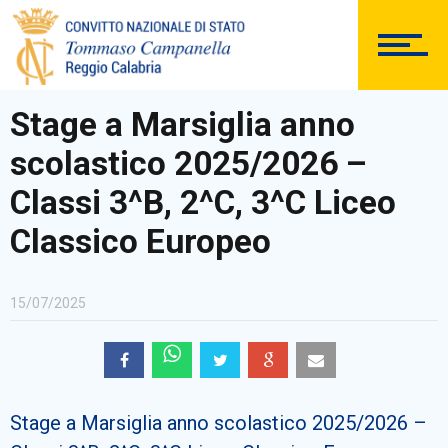
DOCUMENTAZIONE
Stage a Marsiglia anno
scolastico 2025/2026 –
PERSONALE
Classi 3^B, 2^C, 3^C Liceo
Classico Europeo
Comunicazioni Esterne
15/07/2025
BACHECA SINDACALE
Stage a Marsiglia anno scolastico 2025/2026 –