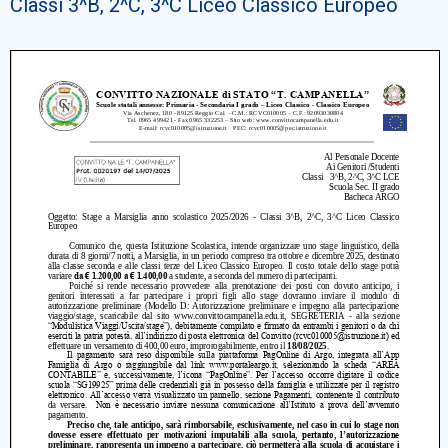
Classi 3^B, 2^C, 3^C Liceo Classico Europeo
Cerca