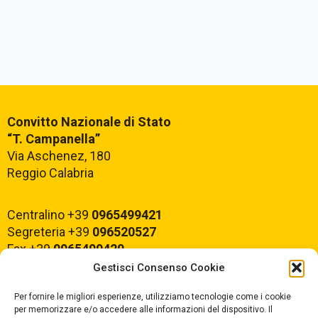
Convitto Nazionale di Stato
“T. Campanella”
Via Aschenez, 180
Reggio Calabria
Centralino +39
0965499421
Segreteria +39
096520527
Fax +39
0965499420
Gestisci Consenso Cookie
E-mail:
rcvc010005@istruzione.it
Per fornire le migliori esperienze, utilizziamo tecnologie come i cookie
PEC:
rcvc010005@pec.istruzione.it
per memorizzare e/o accedere alle informazioni del dispositivo. Il