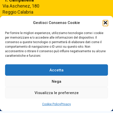
Via Aschenez, 180
Reggio Calabria
Gestisci Consenso Cookie
Centralino +39
0965499421
Segreteria +39
096520527
Per fornire le migliori esperienze, utilizziamo tecnologie come i cookie
per memorizzare e/o accedere alle informazioni del dispositivo. Il
Fax +39
0965499420
consenso a queste tecnologie ci permetterà di elaborare dati come il
comportamento di navigazione o ID unici su questo sito. Non
acconsentire o ritirare il consenso può influire negativamente su alcune
E-mail:
rcvc010005@istruzione.it
caratteristiche e funzioni.
PEC:
rcvc010005@pec.istruzione.it
Accetta
ORARIO DI APERTURA
Dal lunedì al Venerdì
Nega
dalle ore 07,00 alle ore 18,30
Visualizza le preferenze
Cookie Policy
Privacy