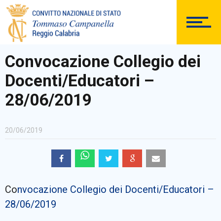
DOCUMENTAZIONE
Convocazione Collegio dei
Docenti/Educatori –
PERSONALE
28/06/2019
20/06/2019
Comunicazioni Esterne
Co
nvocazione Collegio dei Docenti/Educatori –
BACHECA SINDACALE
28/06/2019