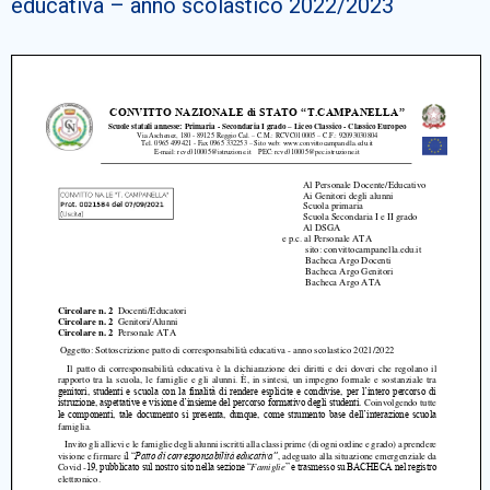
educativa – anno scolastico 2022/2023
Cerca