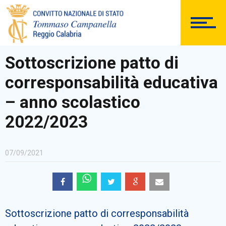
DOCUMENTAZIONE
Sottoscrizione patto di
corresponsabilità educativa
PERSONALE
– anno scolastico
2022/2023
Comunicazioni Esterne
07/09/2021
BACHECA SINDACALE
Sottoscrizione patto di corresponsabilità