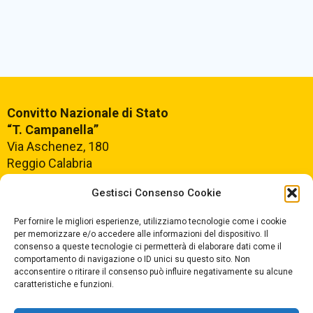
Convitto Nazionale di Stato
“T. Campanella”
Via Aschenez, 180
Reggio Calabria
Gestisci Consenso Cookie
Centralino +39
0965499421
Segreteria +39
096520527
Per fornire le migliori esperienze, utilizziamo tecnologie come i cookie
per memorizzare e/o accedere alle informazioni del dispositivo. Il
Fax +39
0965499420
consenso a queste tecnologie ci permetterà di elaborare dati come il
comportamento di navigazione o ID unici su questo sito. Non
acconsentire o ritirare il consenso può influire negativamente su alcune
E-mail:
rcvc010005@istruzione.it
caratteristiche e funzioni.
PEC:
rcvc010005@pec.istruzione.it