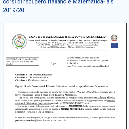
corsi di recupero Italiano e Matematica- a.s.
Cerca
2019/20