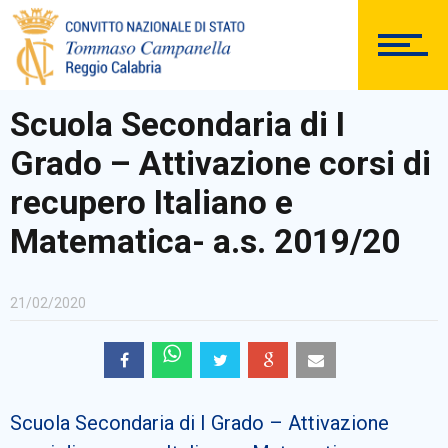
DOCUMENTAZIONE
Scuola Secondaria di I
Grado – Attivazione corsi di
PERSONALE
recupero Italiano e
Matematica- a.s. 2019/20
Comunicazioni Esterne
21/02/2020
BACHECA SINDACALE
Scuola Secondaria di I Grado – Attivazione