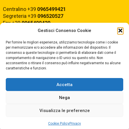
Centralino +39
0965499421
Segreteria +39
096520527
Fax +39
0965499420
Gestisci Consenso Cookie
E-mail:
rcvc010005@istruzione.it
Per fornire le migliori esperienze, utilizziamo tecnologie come i cookie
PEC:
rcvc010005@pec.istruzione.it
per memorizzare e/o accedere alle informazioni del dispositivo. Il
consenso a queste tecnologie ci permetterà di elaborare dati come il
comportamento di navigazione o ID unici su questo sito. Non
ORARIO DI APERTURA
acconsentire o ritirare il consenso può influire negativamente su alcune
caratteristiche e funzioni.
Dal lunedì al Venerdì
dalle ore 07,00 alle ore 18,30
Accetta
Nega
Copyright © 2025 Convitto Nazionale di Stato
Visualizza le preferenze
"Tommaso Campanella" |
Privacy
|
Cookie Policy
Privacy
Dichiarazione AGID
|
Obiettivi di Accessibilità