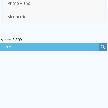
Primo Piano
BACHECA SINDACALE
Mansarda
Cerca
Visite:
3.809