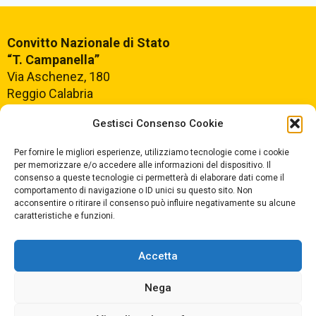
Convitto Nazionale di Stato
“T. Campanella”
Via Aschenez, 180
Reggio Calabria
Gestisci Consenso Cookie
Centralino +39
0965499421
Segreteria +39
096520527
Per fornire le migliori esperienze, utilizziamo tecnologie come i cookie
per memorizzare e/o accedere alle informazioni del dispositivo. Il
Fax +39
0965499420
consenso a queste tecnologie ci permetterà di elaborare dati come il
comportamento di navigazione o ID unici su questo sito. Non
acconsentire o ritirare il consenso può influire negativamente su alcune
E-mail:
rcvc010005@istruzione.it
caratteristiche e funzioni.
PEC:
rcvc010005@pec.istruzione.it
Accetta
ORARIO DI APERTURA
Dal lunedì al Venerdì
Nega
dalle ore 07,00 alle ore 18,30