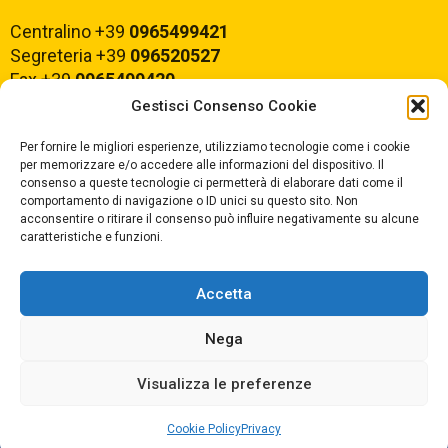
Centralino +39
0965499421
Segreteria +39
096520527
Fax +39
0965499420
Gestisci Consenso Cookie
E-mail:
rcvc010005@istruzione.it
Per fornire le migliori esperienze, utilizziamo tecnologie come i cookie
PEC:
rcvc010005@pec.istruzione.it
per memorizzare e/o accedere alle informazioni del dispositivo. Il
consenso a queste tecnologie ci permetterà di elaborare dati come il
comportamento di navigazione o ID unici su questo sito. Non
ORARIO DI APERTURA
acconsentire o ritirare il consenso può influire negativamente su alcune
caratteristiche e funzioni.
Dal lunedì al Venerdì
dalle ore 07,00 alle ore 18,30
Accetta
Nega
Copyright © 2025 Convitto Nazionale di Stato
Visualizza le preferenze
"Tommaso Campanella" |
Privacy
|
Cookie Policy
Privacy
Dichiarazione AGID
|
Obiettivi di Accessibilità