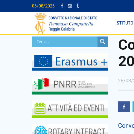
06/08/2026
ISTITUTO
Co
2
28/08/
Convo