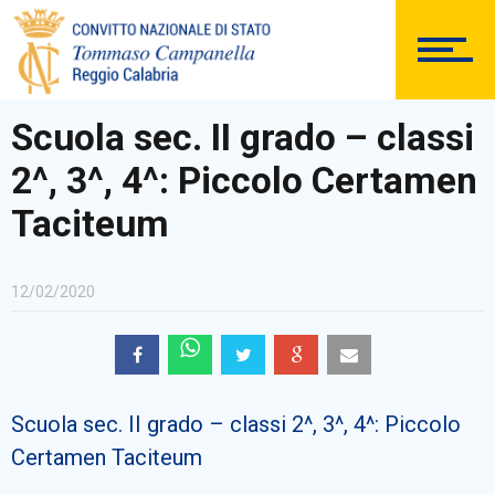
DOCUMENTAZIONE
Scuola sec. II grado – classi
2^, 3^, 4^: Piccolo Certamen
PERSONALE
Taciteum
12/02/2020
Comunicazioni Esterne
Scuola sec. II grado – classi 2^, 3^, 4^: Piccolo
BACHECA SINDACALE
Certamen Taciteum