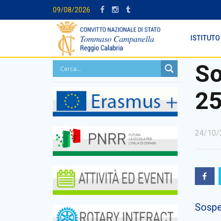
09/08/2026
ISTITUTO
So
25
24/10/
Sospen