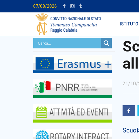
07/08/2026
ISTITUTO
Sc
al
21/10/
Scuola