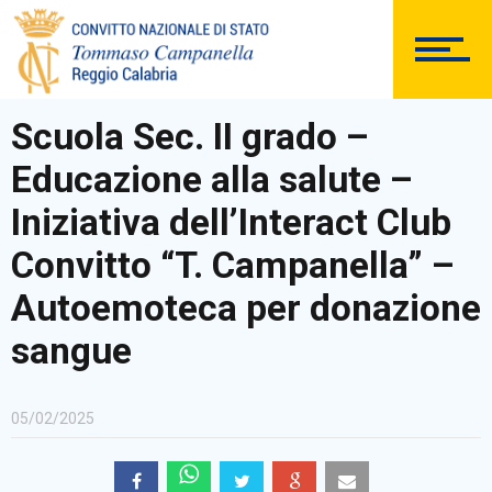
DOCUMENTAZIONE
Scuola Sec. II grado –
Educazione alla salute –
PERSONALE
Iniziativa dell’Interact Club
Convitto “T. Campanella” –
Autoemoteca per donazione
Comunicazioni Esterne
sangue
05/02/2025
BACHECA SINDACALE