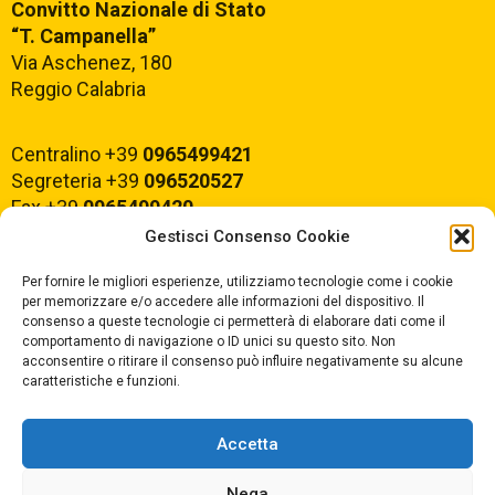
Convitto Nazionale di Stato
“T. Campanella”
Via Aschenez, 180
Reggio Calabria
Centralino +39
0965499421
Segreteria +39
096520527
Fax +39
0965499420
Gestisci Consenso Cookie
E-mail:
rcvc010005@istruzione.it
Per fornire le migliori esperienze, utilizziamo tecnologie come i cookie
PEC:
rcvc010005@pec.istruzione.it
per memorizzare e/o accedere alle informazioni del dispositivo. Il
consenso a queste tecnologie ci permetterà di elaborare dati come il
comportamento di navigazione o ID unici su questo sito. Non
ORARIO DI APERTURA
acconsentire o ritirare il consenso può influire negativamente su alcune
caratteristiche e funzioni.
Dal lunedì al Venerdì
dalle ore 07,00 alle ore 18,30
Accetta
Nega