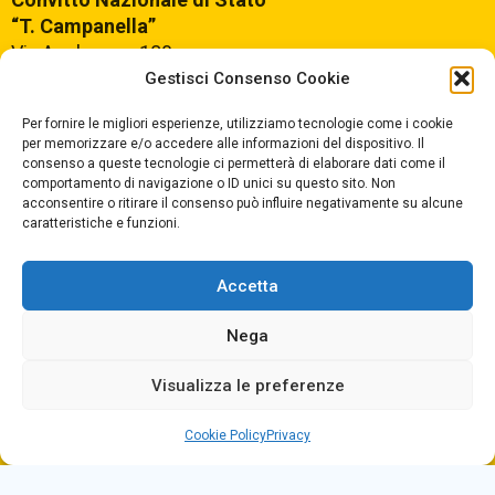
“T. Campanella”
Via Aschenez, 180
Reggio Calabria
Gestisci Consenso Cookie
Per fornire le migliori esperienze, utilizziamo tecnologie come i cookie
Centralino +39
0965499421
per memorizzare e/o accedere alle informazioni del dispositivo. Il
consenso a queste tecnologie ci permetterà di elaborare dati come il
Segreteria +39
096520527
comportamento di navigazione o ID unici su questo sito. Non
Fax +39
0965499420
acconsentire o ritirare il consenso può influire negativamente su alcune
caratteristiche e funzioni.
E-mail:
rcvc010005@istruzione.it
Accetta
PEC:
rcvc010005@pec.istruzione.it
Nega
ORARIO DI APERTURA
Dal lunedì al Venerdì
Visualizza le preferenze
dalle ore 07,00 alle ore 18,30
Cookie Policy
Privacy