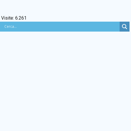
BACHECA SINDACALE
Visite:
6.261
Cerca