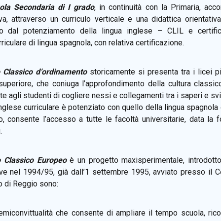
ola Secondaria di I grado
, in continuità con la Primaria, acc
va, attraverso un curriculo verticale e una didattica orienta
to dal potenziamento della lingua inglese – CLIL e certifi
riculare di lingua spagnola, con relativa certificazione.
o Classico d’ordinamento
storicamente si presenta tra i licei pi
superiore, che coniuga l’approfondimento della cultura classico
e agli studenti di cogliere nessi e collegamenti tra i saperi e svi
inglese curriculare è potenziato con quello della lingua spagnola
o, consente l’accesso a tutte le facoltà universitarie, data l
.
o Classico Europeo
è un progetto maxisperimentale, introdotto 
ve nel 1994/95, già dall’1 settembre 1995, avviato presso il Co
o di Reggio sono:
miconvittualità che consente di ampliare il tempo scuola, ricon