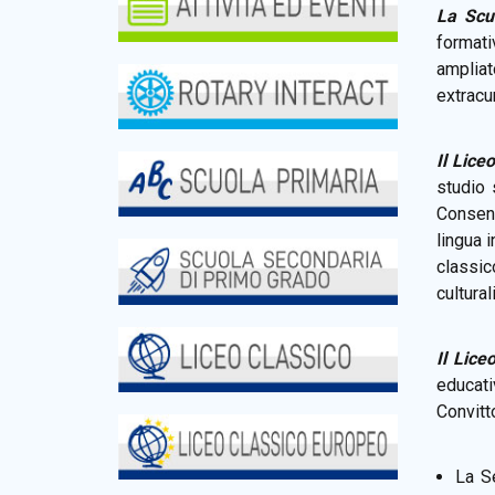
La Scu
formati
amplia
extracur
Il Lice
studio 
Consent
lingua 
classic
culturali
Il Lice
educati
Convitt
La Se