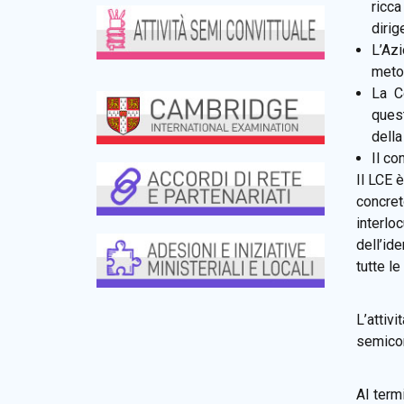
ricca
dirig
L’Azi
meto
La C
ques
della
Il c
Il LCE è
concret
interlo
dell’id
tutte le
L’attiv
semiconv
Al term