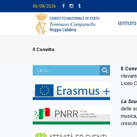
06/08/2026
ISTITUTO
Il Convitto
Il Conv
rilevan
Liceo C
La Scu
delle s
musica,
crescita