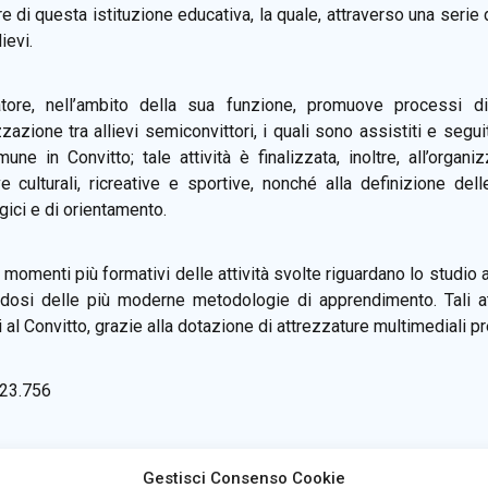
re di questa istituzione educativa, la quale, attraverso una serie
ievi.
atore, nell’ambito della sua funzione, promuove processi d
zzazione tra allievi semiconvittori, i quali sono assistiti e segu
mune in Convitto; tale attività è finalizzata, inoltre, all’orga
ive culturali, ricreative e sportive, nonché alla definizione de
gici e di orientamento.
momenti più formativi delle attività svolte riguardano lo studio as
dosi delle più moderne metodologie di apprendimento. Tali atti
al Convitto, grazie alla dotazione di attrezzature multimediali pre
23.756
Gestisci Consenso Cookie