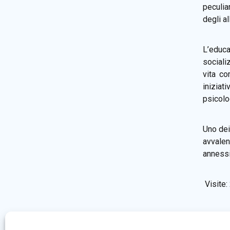
peculia
degli all
L’educ
sociali
vita co
iniziat
psicolo
Uno dei 
avvalen
annessi 
Visite: