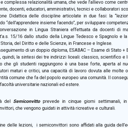
 e complessa relazionalità umana, che vede l’allievo come centro
ente, docenti, educatori, amministrativi, tecnici e collaboratori sco
one Didattica delle discipline articolate in due fasi: la “lezion
do “dell’apprendere insieme facendo”, per sviluppare competenz
onversazione in Lingua Straniera effettuata da docenti di m
t’a.s. 15/16 dallo studio della Lingue Tedesco e Spagnolo e la
 Storia, del Diritto e delle Scienze, in Francese e Inglese.
onseguimento di un doppio diploma, ESABAC – Esame di Stato + B
, quindi, la sintesi dei tre indirizzi liceali: classico, scientifico e 
o che gli studenti raggiungono è una base forte, aperta al n
cutori maturi e critici, una capacità di lavoro dovuta alle molte
entità comune che fa del popolo europeo una comunità. Il conseg
 facoltà universitarie nazionali ed estere.
ità del
Semiconvitto
prevede in cinque giorni settimanali, in 
ittori, che vengono guidati in attività ricreative e culturali.
ine delle lezioni, i semiconvittori sono affidati alla guida dell’