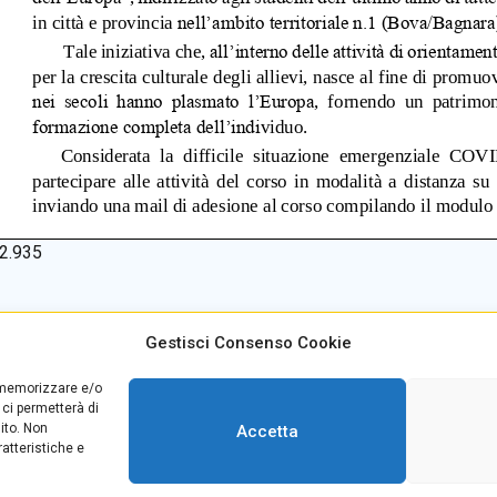
2.935
Gestisci Consenso Cookie
alino +39
0965499421
E-mail:
rcvc010005@istruzione
r memorizzare e/o
teria +39
096520527
PEC:
rcvc010005@pec.istruzio
 ci permetterà di
39
0965499420
ito. Non
Accetta
atteristiche e