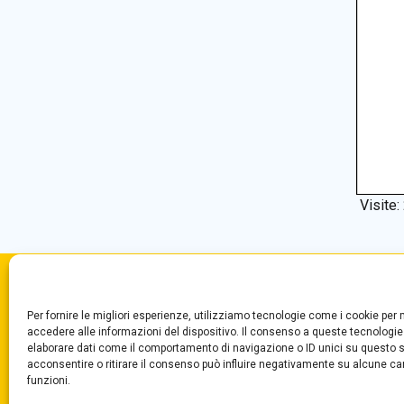
Visite:
Convitto Nazionale di Stato
Centr
Per fornire le migliori esperienze, utilizziamo tecnologie come i cookie pe
“T. Campanella”
Segre
accedere alle informazioni del dispositivo. Il consenso a queste tecnologie
Via Aschenez, 180
Fax +
elaborare dati come il comportamento di navigazione o ID unici su questo s
acconsentire o ritirare il consenso può influire negativamente su alcune car
Reggio Calabria
funzioni.