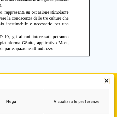
.it
ORARIO DI APERTURA
ne.it
Dal lunedì al Venerdì
dalle ore 07,00 alle ore 18,30
Nega
Visualizza le preferenze