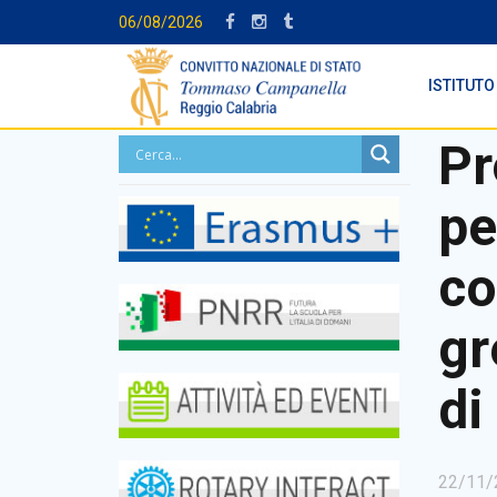
06/08/2026
ISTITUTO
Pr
pe
co
gr
di
22/11/