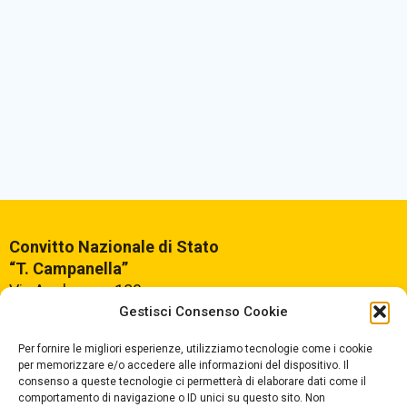
Convitto Nazionale di Stato
“T. Campanella”
Via Aschenez, 180
Reggio Calabria
Gestisci Consenso Cookie
Per fornire le migliori esperienze, utilizziamo tecnologie come i cookie
Centralino +39
0965499421
per memorizzare e/o accedere alle informazioni del dispositivo. Il
consenso a queste tecnologie ci permetterà di elaborare dati come il
Segreteria +39
096520527
comportamento di navigazione o ID unici su questo sito. Non