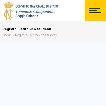
DOCUMENTAZIONE
Registro Elettronico Studenti
PERSONALE
Home
Registro Elettronico Studenti
Comunicazioni Esterne
BACHECA SINDACALE
Cerca