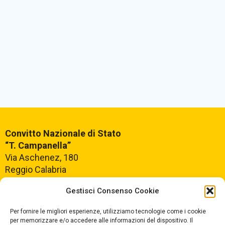
Convitto Nazionale di Stato
“T. Campanella”
Via Aschenez, 180
Reggio Calabria
Gestisci Consenso Cookie
Centralino +39
0965499421
Segreteria +39
096520527
Per fornire le migliori esperienze, utilizziamo tecnologie come i cookie
per memorizzare e/o accedere alle informazioni del dispositivo. Il
Fax +39
0965499420