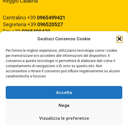
Reggio Calabria
Centralino +39
0965499421
Segreteria +39
096520527
Fax +39
0965499420
Gestisci Consenso Cookie
E-mail:
rcvc010005@istruzione.it
Per fornire le migliori esperienze, utilizziamo tecnologie come i cookie
PEC:
rcvc010005@pec.istruzione.it
per memorizzare e/o accedere alle informazioni del dispositivo. Il
consenso a queste tecnologie ci permetterà di elaborare dati come il
comportamento di navigazione o ID unici su questo sito. Non
ORARIO DI APERTURA
acconsentire o ritirare il consenso può influire negativamente su alcune
caratteristiche e funzioni.
Dal lunedì al Venerdì
dalle ore 07,00 alle ore 18,30
Accetta
Nega
Copyright © 2025 Convitto Nazionale di Stato
Visualizza le preferenze
"Tommaso Campanella" |
Privacy
|