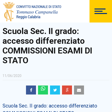
DOCUMENTAZIONE
Scuola Sec. II grado:
accesso differenziato
PERSONALE
COMMISSIONI ESAMI DI
STATO
Comunicazioni Esterne
11/06/2020
BACHECA SINDACALE
Scuola Sec. II grado: accesso differenziato