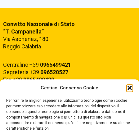
Convitto Nazionale di Stato
“T. Campanella”
Via Aschenez, 180
Reggio Calabria
Centralino +39
0965499421
Segreteria +39
096520527
Fax +39
0965499420
Gestisci Consenso Cookie
E-mail:
rcvc010005@istruzione.it
Per fornire le migliori esperienze, utilizziamo tecnologie come i cookie
PEC:
rcvc010005@pec.istruzione.it
per memorizzare e/o accedere alle informazioni del dispositivo. Il
consenso a queste tecnologie ci permetterà di elaborare dati come il
comportamento di navigazione o ID unici su questo sito. Non
ORARIO DI APERTURA
acconsentire o ritirare il consenso può influire negativamente su alcune
caratteristiche e funzioni.
Dal lunedì al Venerdì
dalle ore 07,00 alle ore 18,30