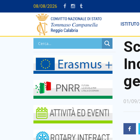
08/08/2026
ISTITUTO
Sc
In
ge
01/09/