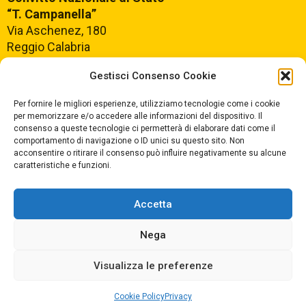
“T. Campanella”
Via Aschenez, 180
Reggio Calabria
Gestisci Consenso Cookie
Centralino +39
0965499421
Segreteria +39
096520527
Per fornire le migliori esperienze, utilizziamo tecnologie come i cookie
per memorizzare e/o accedere alle informazioni del dispositivo. Il
Fax +39
0965499420
consenso a queste tecnologie ci permetterà di elaborare dati come il
comportamento di navigazione o ID unici su questo sito. Non
acconsentire o ritirare il consenso può influire negativamente su alcune
E-mail:
rcvc010005@istruzione.it
caratteristiche e funzioni.
PEC:
rcvc010005@pec.istruzione.it
Accetta
ORARIO DI APERTURA
Dal lunedì al Venerdì
Nega
dalle ore 07,00 alle ore 18,30
Visualizza le preferenze
Cookie Policy
Privacy