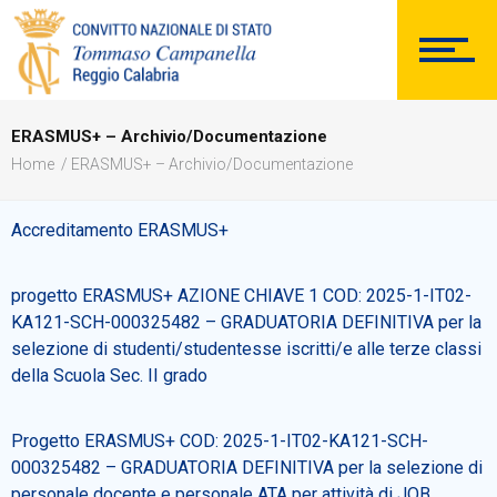
DOCUMENTAZIONE
ERASMUS+ – Archivio/Documentazione
Home
ERASMUS+ – Archivio/Documentazione
PERSONALE
Accreditamento ERASMUS+
progetto ERASMUS+ AZIONE CHIAVE 1 COD: 2025-1-IT02-
Comunicazioni Esterne
KA121-SCH-000325482 – GRADUATORIA DEFINITIVA per la
selezione di studenti/studentesse iscritti/e alle terze classi
della Scuola Sec. II grado
Progetto ERASMUS+ COD: 2025-1-IT02-KA121-SCH-
BACHECA SINDACALE
000325482 – GRADUATORIA DEFINITIVA per la selezione di
personale docente e personale ATA per attività di JOB