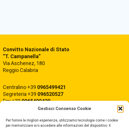
Convitto Nazionale di Stato
“T. Campanella”
Via Aschenez, 180
Reggio Calabria
Centralino +39
0965499421
Segreteria +39
096520527
Fax +39
0965499420
Gestisci Consenso Cookie
E-mail:
rcvc010005@istruzione.it
Per fornire le migliori esperienze, utilizziamo tecnologie come i cookie
PEC:
rcvc010005@pec.istruzione.it
per memorizzare e/o accedere alle informazioni del dispositivo. Il