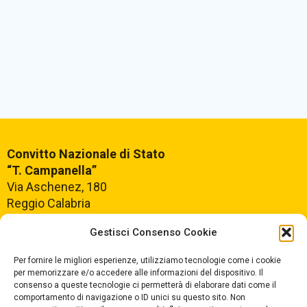
Convitto Nazionale di Stato
“T. Campanella”
Via Aschenez, 180
Reggio Calabria
Gestisci Consenso Cookie
Centralino +39
0965499421
Segreteria +39
096520527
Per fornire le migliori esperienze, utilizziamo tecnologie come i cookie
per memorizzare e/o accedere alle informazioni del dispositivo. Il
Fax +39
0965499420
consenso a queste tecnologie ci permetterà di elaborare dati come il
comportamento di navigazione o ID unici su questo sito. Non