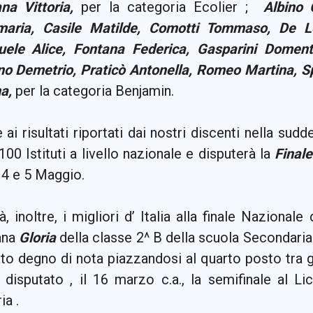
na Vittoria,
per la categoria Ecolier ;
Albino 
aria, Casile Matilde, Comotti Tommaso, De L
ele Alice, Fontana Federica, Gasparini Domentic
no Demetrio, Praticò Antonella, Romeo Martina, Sp
na,
per la categoria Benjamin.
 ai risultati riportati dai nostri discenti nella sudd
100 Istituti a livello nazionale e disputerà la
Final
 4 e 5 Maggio.
à, inoltre, i migliori d’ Italia alla finale Nazionale
ana
Gloria
della classe 2^ B della scuola Secondaria
ato degno di nota piazzandosi al quarto posto tra 
 disputato , il 16 marzo c.a., la semifinale al Li
ia .