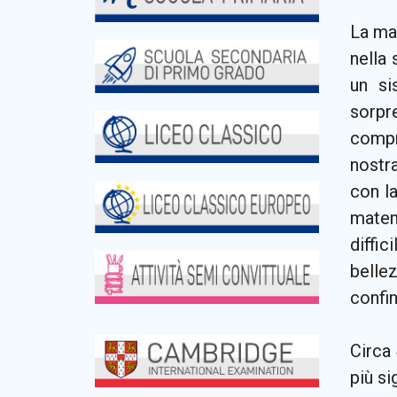
La mat
nella
un si
sorpr
compr
nostr
con la
matem
diffi
bellez
confin
Circa 
più si