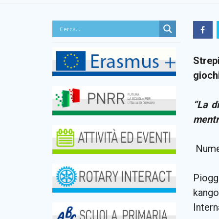
Strep
gioch
“La di
mentre
Numer
Piogg
kango
Intern