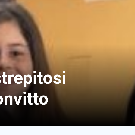
trepitosi
onvitto