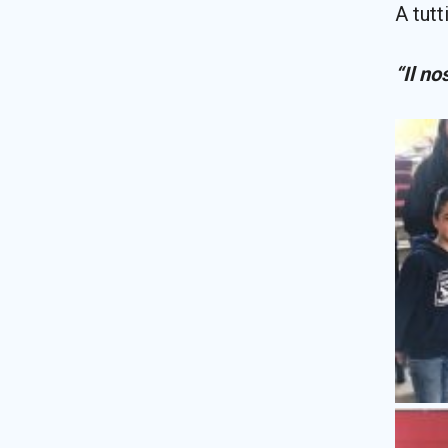
A tutt
“Il n