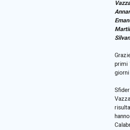
Vazza
Annam
Emanu
Marti
Silva
Grazie
primi 
giorni
Sfider
Vazz
risult
hanno
Calabr