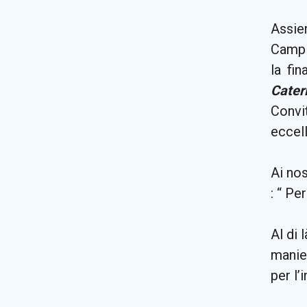
Assie
Campio
la fi
Cater
Convi
eccell
Ai nos
: “ Pe
Al di 
manier
per l’i