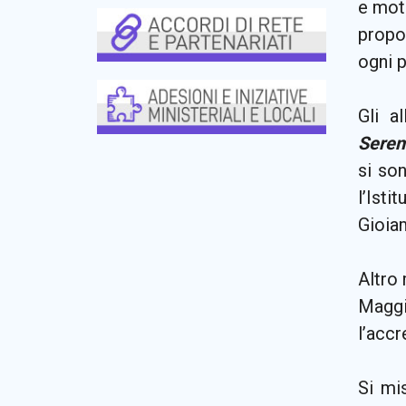
e moti
propos
ogni p
Gli al
Serena
si son
l’Ist
Gioia
Altro 
Maggio
l’accr
Si mis