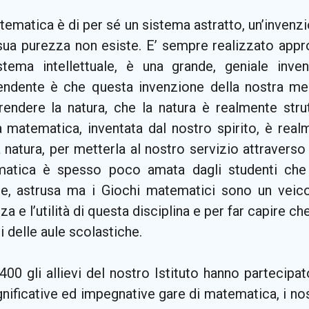
ematica è di per sé un sistema astratto, un’invenz
 sua purezza non esiste. E’ sempre realizzato ap
stema intellettuale, è una grande, geniale inv
endente è che questa invenzione della nostra m
endere la natura, che la natura è realmente str
a matematica, inventata dal nostro spirito, è rea
 natura, per metterla al nostro servizio attraverso 
atica è spesso poco amata dagli studenti che 
cile, astrusa ma i Giochi matematici sono un veic
za e l’utilità di questa disciplina e per far capire ch
i delle aule scolastiche.
400 gli allievi del nostro Istituto hanno partecipa
gnificative ed impegnative gare di matematica, i no