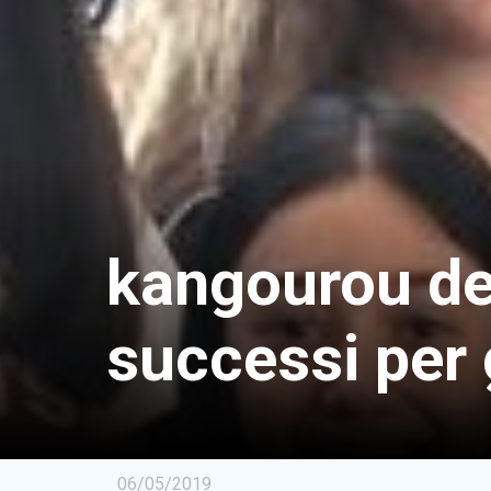
kangourou del
successi per 
06/05/2019