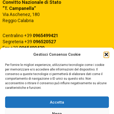
Convitto Nazionale di Stato
“T. Campanella”
Via Aschenez, 180
Reggio Calabria
Centralino +39
0965499421
Segreteria +39
096520527
Fax +39
0965499420
Gestisci Consenso Cookie
E-mail:
rcvc010005@istruzione.it
Per fornire le migliori esperienze, utilizziamo tecnologie come i cookie
PEC:
rcvc010005@pec.istruzione.it
per memorizzare e/o accedere alle informazioni del dispositivo. Il
consenso a queste tecnologie ci permetterà di elaborare dati come il
comportamento di navigazione o ID unici su questo sito. Non
ORARIO DI APERTURA
acconsentire o ritirare il consenso può influire negativamente su alcune
caratteristiche e funzioni.
Dal lunedì al Venerdì
dalle ore 07,00 alle ore 18,30
Accetta
Nega