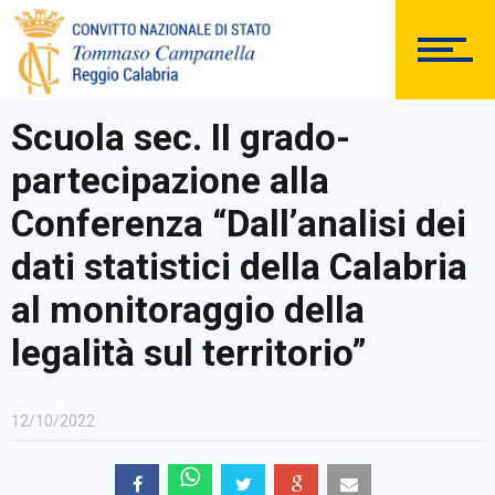
DOCUMENTAZIONE
Scuola sec. II grado-
partecipazione alla
PERSONALE
Conferenza “Dall’analisi dei
dati statistici della Calabria
al monitoraggio della
Comunicazioni Esterne
legalità sul territorio”
12/10/2022
BACHECA SINDACALE