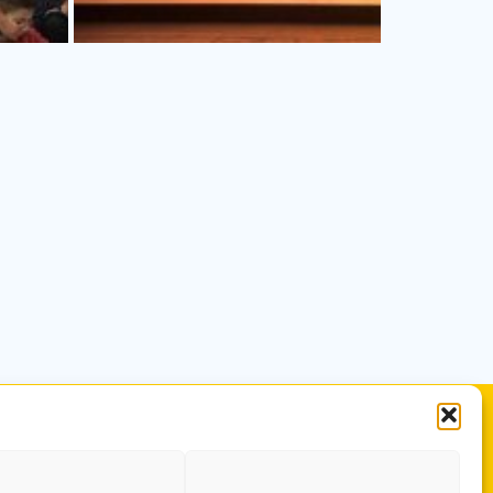
.it
ORARIO DI APERTURA
ne.it
Dal lunedì al Venerdì