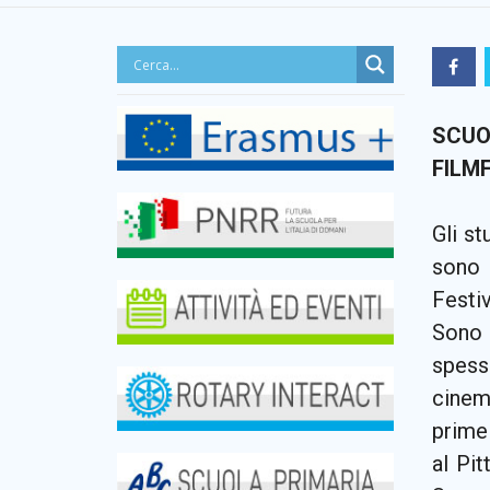
SCUO
FILM
Gli st
sono 
Festiv
Sono 
spesso
cinem
prime
al Pi