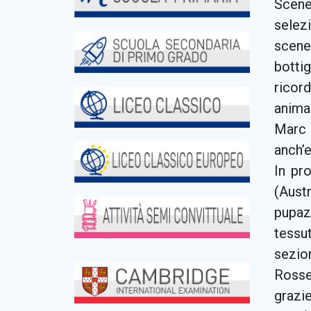
Scene
selez
sceneg
bottig
ricord
animaz
Marc R
anch’e
In pr
(Austr
pupazz
tessu
sezio
Rosset
graz