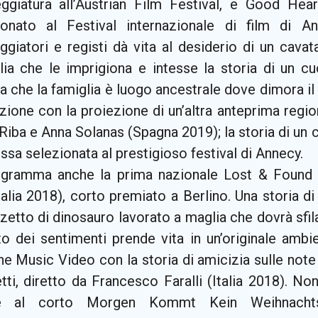
ggiatura all’Austrian Film Festival, e Good Hea
ionato al Festival internazionale di film di A
giatori e registi dà vita al desiderio di un cavat
lia che le imprigiona e intesse la storia di un cu
a che la famiglia è luogo ancestrale dove dimora il 
ione con la proiezione di un’altra anteprima regio
iba e Anna Solanas (Spagna 2019); la storia di un c
ssa selezionata al prestigioso festival di Annecy.
ogramma anche la prima nazionale Lost & Found 
alia 2018), corto premiato a Berlino. Una storia di
etto di dinosauro lavorato a maglia che dovrà sfilac
to dei sentimenti prende vita in un’originale amb
ne Music Video con la storia di amicizia sulle not
ti, diretto da Francesco Faralli (Italia 2018). Non
ie al corto Morgen Kommt Kein Weihnacht