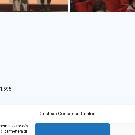
1.595
Gestisci Consenso Cookie
alino +39
0965499421
E-mail:
rcvc010005@istruzione
r memorizzare e/o
teria +39
096520527
PEC:
rcvc010005@pec.istruzio
 ci permetterà di