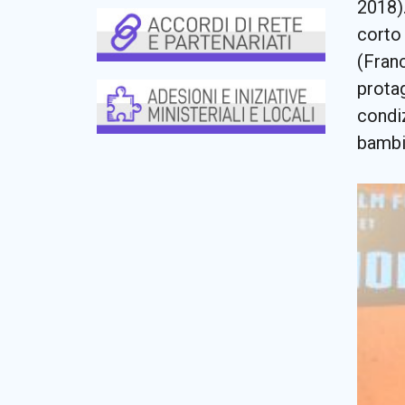
2018)
corto
(Franc
prota
condiz
bambin