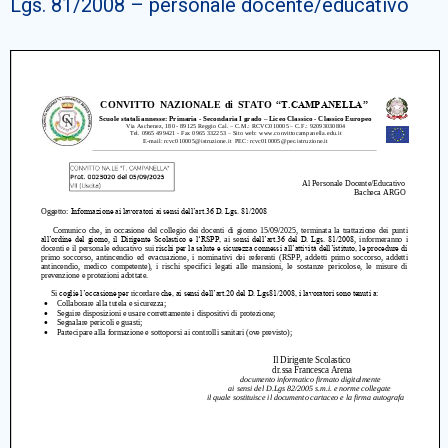
Lgs. 81/2008 – personale docente/educativo
Cerca