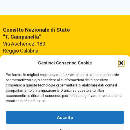
Convitto Nazionale di Stato
“T. Campanella”
Via Aschenez, 180
Reggio Calabria
Gestisci Consenso Cookie
Centralino +39
0965499421
Segreteria +39
096520527
Per fornire le migliori esperienze, utilizziamo tecnologie come i cookie
per memorizzare e/o accedere alle informazioni del dispositivo. Il
Fax +39
0965499420
consenso a queste tecnologie ci permetterà di elaborare dati come il
comportamento di navigazione o ID unici su questo sito. Non
acconsentire o ritirare il consenso può influire negativamente su alcune
E-mail:
rcvc010005@istruzione.it
caratteristiche e funzioni.
PEC:
rcvc010005@pec.istruzione.it
Accetta
ORARIO DI APERTURA
Dal lunedì al Venerdì