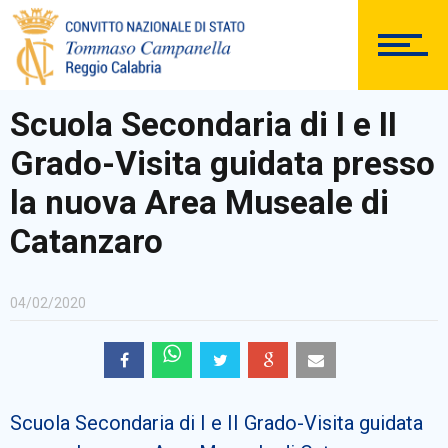
DOCUMENTAZIONE
Scuola Secondaria di I e II
Grado-Visita guidata presso
PERSONALE
la nuova Area Museale di
Catanzaro
Comunicazioni Esterne
04/02/2020
BACHECA SINDACALE
Scuola Secondaria di I e II Grado-Visita guidata