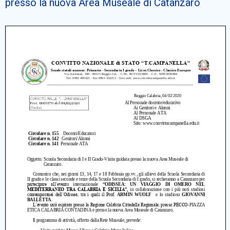
presso la nuova Area Museale di Catanzaro
Cerca