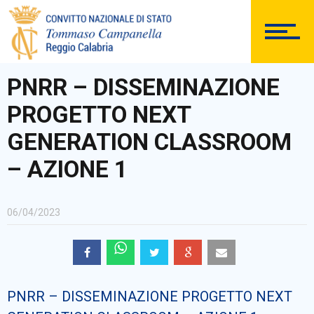
DOCUMENTAZIONE
PNRR – DISSEMINAZIONE
PROGETTO NEXT
PERSONALE
GENERATION CLASSROOM
– AZIONE 1
Comunicazioni Esterne
06/04/2023
BACHECA SINDACALE
PNRR – DISSEMINAZIONE PROGETTO NEXT