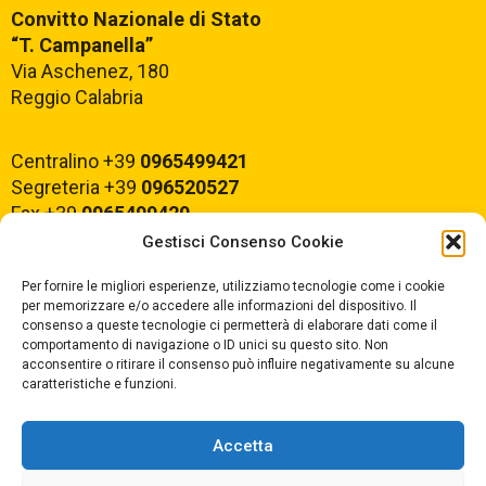
Convitto Nazionale di Stato
“T. Campanella”
Via Aschenez, 180
Reggio Calabria
Centralino +39
0965499421
Segreteria +39
096520527
Fax +39
0965499420
Gestisci Consenso Cookie
E-mail:
rcvc010005@istruzione.it
Per fornire le migliori esperienze, utilizziamo tecnologie come i cookie
PEC:
rcvc010005@pec.istruzione.it
per memorizzare e/o accedere alle informazioni del dispositivo. Il
consenso a queste tecnologie ci permetterà di elaborare dati come il
comportamento di navigazione o ID unici su questo sito. Non
ORARIO DI APERTURA
acconsentire o ritirare il consenso può influire negativamente su alcune
caratteristiche e funzioni.
Dal lunedì al Venerdì
dalle ore 07,00 alle ore 18,30
Accetta