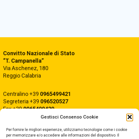
Convitto Nazionale di Stato
“T. Campanella”
Via Aschenez, 180
Reggio Calabria
Centralino +39
0965499421
Segreteria +39
096520527
Fax +39
0965499420
Gestisci Consenso Cookie
E-mail:
rcvc010005@istruzione.it
Per fornire le migliori esperienze, utilizziamo tecnologie come i cookie
PEC:
rcvc010005@pec.istruzione.it
per memorizzare e/o accedere alle informazioni del dispositivo. Il