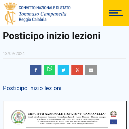
DOCUMENTAZIONE
Posticipo inizio lezioni
13/09/2024
PERSONALE
Posticipo inizio lezioni
Comunicazioni Esterne
BACHECA SINDACALE