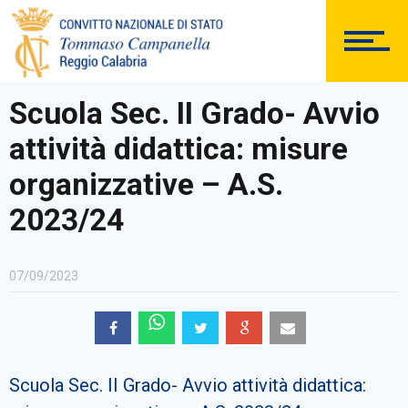
DOCUMENTAZIONE
Scuola Sec. II Grado- Avvio
attività didattica: misure
PERSONALE
organizzative – A.S.
2023/24
Comunicazioni Esterne
07/09/2023
BACHECA SINDACALE
Scuola Sec. II Grado- Avvio attività didattica: