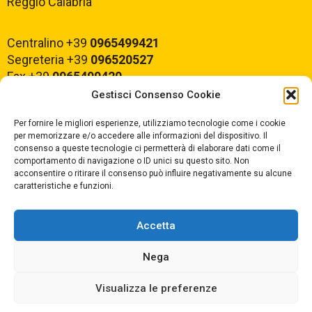
Reggio Calabria
Centralino +39
0965499421
Segreteria +39
096520527
Fax +39
0965499420
Gestisci Consenso Cookie
E-mail:
rcvc010005@istruzione.it
Per fornire le migliori esperienze, utilizziamo tecnologie come i cookie
PEC:
rcvc010005@pec.istruzione.it
per memorizzare e/o accedere alle informazioni del dispositivo. Il
consenso a queste tecnologie ci permetterà di elaborare dati come il
comportamento di navigazione o ID unici su questo sito. Non
ORARIO DI APERTURA
acconsentire o ritirare il consenso può influire negativamente su alcune
caratteristiche e funzioni.
Dal lunedì al Venerdì
dalle ore 07,00 alle ore 18,30
Accetta
Nega
Copyright © 2025 Convitto Nazionale di Stato
Visualizza le preferenze
"Tommaso Campanella" |
Privacy
|