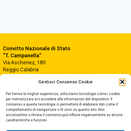
Convitto Nazionale di Stato
“T. Campanella”
Via Aschenez, 180
Reggio Calabria
Gestisci Consenso Cookie
Centralino +39
0965499421
Segreteria +39
096520527
Per fornire le migliori esperienze, utilizziamo tecnologie come i cookie
per memorizzare e/o accedere alle informazioni del dispositivo. Il
Fax +39
0965499420
consenso a queste tecnologie ci permetterà di elaborare dati come il
comportamento di navigazione o ID unici su questo sito. Non
acconsentire o ritirare il consenso può influire negativamente su alcune
E-mail:
rcvc010005@istruzione.it
caratteristiche e funzioni.
PEC:
rcvc010005@pec.istruzione.it