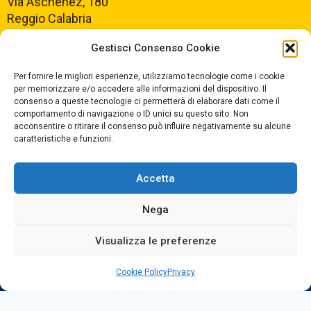
Via Aschenez, 180
Reggio Calabria
Gestisci Consenso Cookie
Centralino +39
0965499421
Segreteria +39
096520527
Per fornire le migliori esperienze, utilizziamo tecnologie come i cookie
per memorizzare e/o accedere alle informazioni del dispositivo. Il
Fax +39
0965499420
consenso a queste tecnologie ci permetterà di elaborare dati come il
comportamento di navigazione o ID unici su questo sito. Non
acconsentire o ritirare il consenso può influire negativamente su alcune
E-mail:
rcvc010005@istruzione.it
caratteristiche e funzioni.
PEC:
rcvc010005@pec.istruzione.it
Accetta
ORARIO DI APERTURA
Dal lunedì al Venerdì
Nega
dalle ore 07,00 alle ore 18,30
Visualizza le preferenze
Cookie Policy
Privacy
Copyright © 2025 Convitto Nazionale di Stato