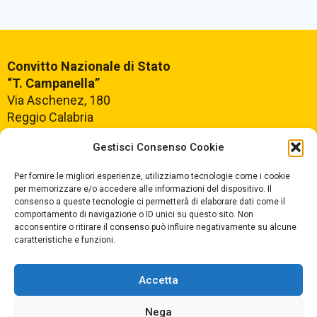
Convitto Nazionale di Stato
“T. Campanella”
Via Aschenez, 180
Reggio Calabria
Gestisci Consenso Cookie
Centralino +39
0965499421
Segreteria +39
096520527
Per fornire le migliori esperienze, utilizziamo tecnologie come i cookie
per memorizzare e/o accedere alle informazioni del dispositivo. Il
Fax +39
0965499420
consenso a queste tecnologie ci permetterà di elaborare dati come il
comportamento di navigazione o ID unici su questo sito. Non
acconsentire o ritirare il consenso può influire negativamente su alcune
E-mail:
rcvc010005@istruzione.it
caratteristiche e funzioni.
PEC:
rcvc010005@pec.istruzione.it
Accetta
ORARIO DI APERTURA
Dal lunedì al Venerdì
Nega