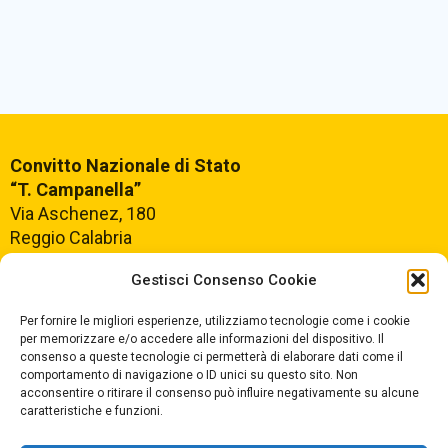
Convitto Nazionale di Stato
“T. Campanella”
Via Aschenez, 180
Reggio Calabria
Gestisci Consenso Cookie
Centralino +39
0965499421
Segreteria +39
096520527
Per fornire le migliori esperienze, utilizziamo tecnologie come i cookie
per memorizzare e/o accedere alle informazioni del dispositivo. Il
Fax +39
0965499420
consenso a queste tecnologie ci permetterà di elaborare dati come il
comportamento di navigazione o ID unici su questo sito. Non
acconsentire o ritirare il consenso può influire negativamente su alcune
E-mail:
rcvc010005@istruzione.it
caratteristiche e funzioni.
PEC:
rcvc010005@pec.istruzione.it