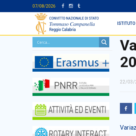
07/08/2026
ISTITUTO
Va
20
22/03/
Varia