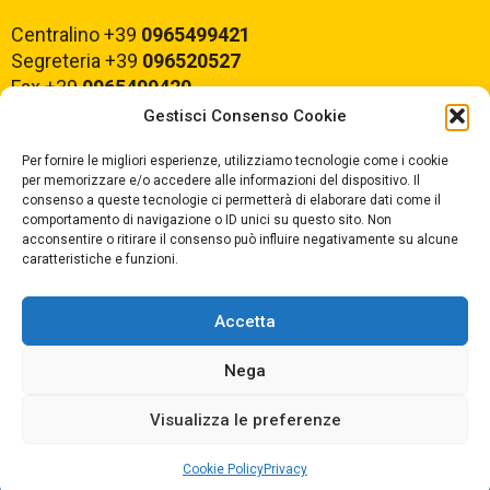
Centralino +39
0965499421
Segreteria +39
096520527
Fax +39
0965499420
Gestisci Consenso Cookie
E-mail:
rcvc010005@istruzione.it
Per fornire le migliori esperienze, utilizziamo tecnologie come i cookie
PEC:
rcvc010005@pec.istruzione.it
per memorizzare e/o accedere alle informazioni del dispositivo. Il
consenso a queste tecnologie ci permetterà di elaborare dati come il
comportamento di navigazione o ID unici su questo sito. Non
ORARIO DI APERTURA
acconsentire o ritirare il consenso può influire negativamente su alcune
caratteristiche e funzioni.
Dal lunedì al Venerdì
dalle ore 07,00 alle ore 18,30
Accetta
Nega
Copyright © 2025 Convitto Nazionale di Stato
Visualizza le preferenze
"Tommaso Campanella" |
Privacy
|
Cookie Policy
Privacy
Dichiarazione AGID
|
Obiettivi di Accessibilità